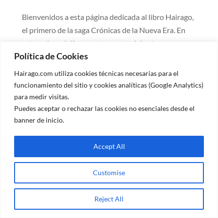
Bienvenidos a esta página dedicada al libro Hairago,
el primero de la saga Crónicas de la Nueva Era. En
esta web podréis encontrar material extra
Política de Cookies
relacionado con el mundo de Hairago y todo lo que
le rodea. El propósito de esta página es que todos
Hairago.com utiliza cookies técnicas necesarias para el
los fans tengan un...
funcionamiento del sitio y cookies analíticas (Google Analytics)
para medir visitas.
Puedes aceptar o rechazar las cookies no esenciales desde el
banner de inicio.
Diseñado por
Elegant Themes
| Desarrollado por
Accept All
WordPress
Customise
Reject All